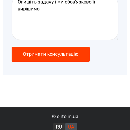
© elite.in.ua
RU
UA