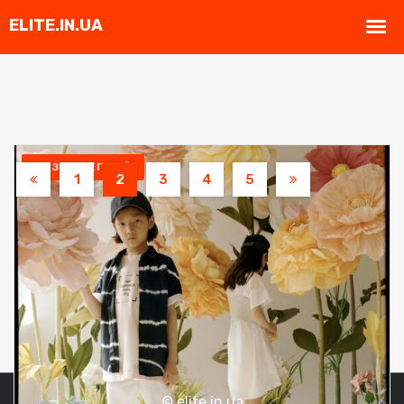
БЕЗ КАТЕГОРІЇ
1
2
3
4
5
© elite.in.ua