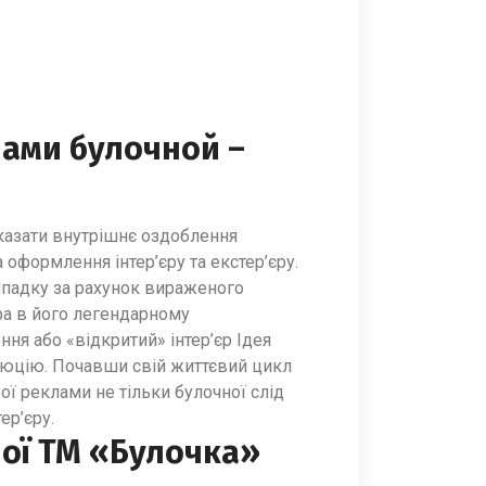
лами булочной –
казати внутрішнє оздоблення
 оформлення інтер’єру та екстер’єру.
ипадку за рахунок вираженого
ра в його легендарному
ня або «відкритий» інтер’єр Ідея
олюцію. Почавши свій життєвий цикл
ьої реклами не тільки булочної слід
ер’єру.
ної ТМ «Булочка»