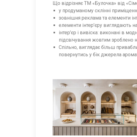
Що відрізняє ТМ «Булочка» від «Сім
у продуманому склінні приміщенн
зовнішня реклама та елементи інт
елементи інтер’єру виглядають н
інтер’єр і вивіска: виконані в мо
підсвічування жовтим зроблено на
Спільно, виглядає більш привабли
повернутись у бік джерела аромат