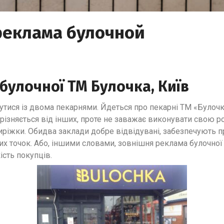
реклама булочной
булочної ТМ Булочка, Київ
нутися із двома пекарнями. Йдеться про пекарні ТМ «Булоч
різняється від інших, проте не заважає виконувати свою ро
пиріжки. Обидва заклади добре відвідувані, забезпечують п
х точок. Або, іншими словами, зовнішня реклама булочної
ість покупців.