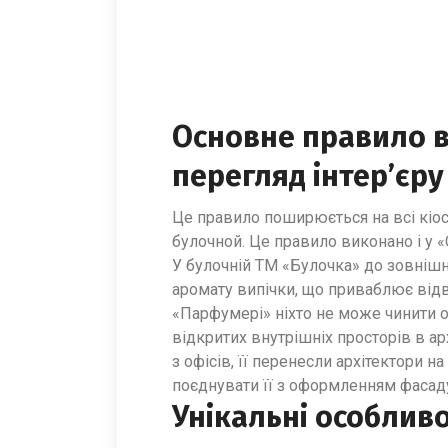
Основне правило в
перегляд інтер’єру
Це правило поширюється на всі кіо
булочной. Це правило виконано і у «
У булочній ТМ «Булочка» до зовнішн
аромату випічки, що приваблює відв
«Парфумері» ніхто не може чинити о
відкритих внутрішніх просторів в а
з офісів, її перенесли архітектори н
поєднувати її з оформленням фасаду
Унікальні особлив