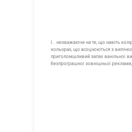
І… незважаючи на те, що навіть колі
кольорах, що асоціюються з випічкою
приголомшливий запах ванільної вип
безпрограшної зовнішньої реклами,