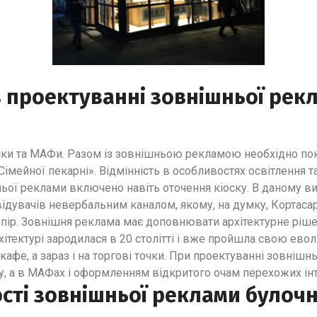
 проектуванні зовнішньої рек
ски та МАФи. Разом із зовнішньою рекламою необхідно по
Сімейної пекарні». Відмінність в особливостях освітлення та
ьої реклами включено навіть оточення кіоску. В даному в
ідувачів невербальним каналом, якому, на думку, Кортаса
пір. Зовнішня реклама має доповнювати архітектурне рішен
рхітектурі зародилася в 20 столітті і вже пройшла свою ев
а кафе, а зараз і на торгові точки. При проектуванні зовнішн
, а в МАФах і оформленням відкритого очам перехожих інт
ості зовнішньої реклами булоч