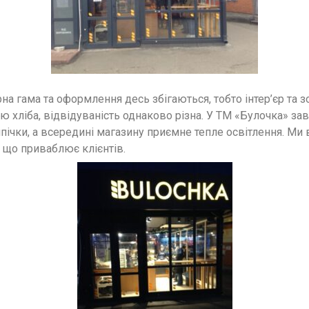
рна гама та оформлення десь збігаються, тобто інтер’єр та
 хліба, відвідуваність однаково різна. У ТМ «Булочка» зав
ічки, а всередині магазину приємне тепле освітлення. Ми 
 що приваблює клієнтів.