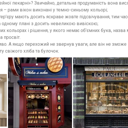
ейної пекарні»? Звичайно, детальна продуманість вона вис
я – рами вікон виконані у темно-синьому кольорі;
ер’єру мають досить яскраве жовте підсвічування, тим час
а одному плані з досить невеликою вивіскою;
дних кольорах і рішення, у якого немає об’ємних букв, назва
 просвіт.
во. А якщо перехожий не звернув уваги, але він не зможе 
у свіжого хліба та булочок.