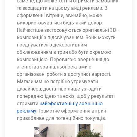
саме те, що може хотіти отримати замовник
та заощадити на цьому виді реклами. В
оформленні вітрини, звичайно, може
використовуватися будь-який декор.
Найчастіше застосовуються оригінальні 3D-
композиції з підсвічуванням. Вони можуть
поєднуватися з декоративним
обклеюванням вітрин або бути окремою
композицією. Перевагою звернення до
агентства зовнішньої реклами є
організовані роботи з доступної вартості.
Магазинам не потрібно утримувати
дизайнера, достатньо лише узгодити
попередню ідею та ескіз, щоб у результаті
отримати
найефективнішу зовнішню
рекламу
. Грамотне оформлення вітрин
привабливе для потенційних покупців.