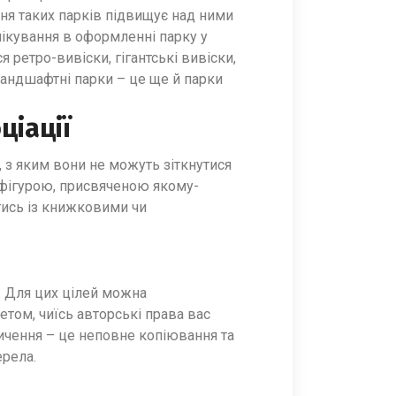
ння таких парків підвищує над ними
чікування в оформленні парку у
ретро-вивіски, гігантські вивіски,
ландшафтні парки – це ще й парки
ціації
, з яким вони не можуть зіткнутися
 фігурою, присвяченою якому-
тись із книжковими чи
. Для цих цілей можна
етом, чиїсь авторські права вас
ичення – це неповне копіювання та
ерела.