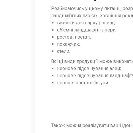
Розбираючись у цьому питанні, роз
ландшафтних парках. Зовнішня рекла
вивіски для парку розваг;
об’ємні ландшафтні літери;
ростові постаті;
покажчик;
стели.
Всі ці види продукції може виконат
неонове підсвічування алей;
неонове підсвічування ландшафту
неонові ростові фігури.
Також можна реалізувати ваші ідеї