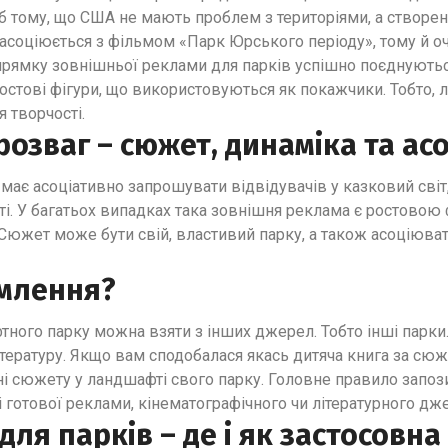
 б тому, що США не мають проблем з територіями, а створе
 асоціюється з фільмом «Парк Юрського періоду», тому й о
прямку зовнішньої реклами для парків успішно поєднуються 
ростові фігури, що використовуються як покажчики. Тобто, 
я творчості.
розваг – сюжет, динаміка та асо
 має асоціативно запрошувати відвідувачів у казковий світ
і. У багатьох випадках така зовнішня реклама є ростовою
Сюжет може бути свій, властивий парку, а також асоціюва
рмлення?
ного парку можна взяти з інших джерел. Тобто інші парки
тературу. Якщо вам сподобалася якась дитяча книга за сюж
і сюжету у ландшафті свого парку. Головне правило запоз
і готової реклами, кінематографічного чи літературного дж
ля парків – де і як застосовна