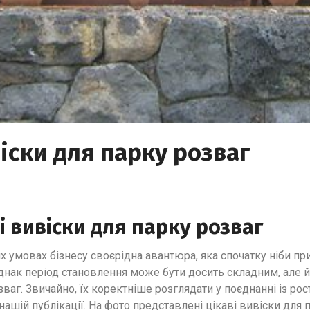
іски для парку розваг
 вивіски для парку розваг
х умовах бізнесу своєрідна авантюра, яка спочатку ніби пр
Однак період становлення може бути досить складним, але
озваг. Звичайно, їх коректніше розглядати у поєднанні із 
нашій публікації. На фото представлені цікаві вивіски для 