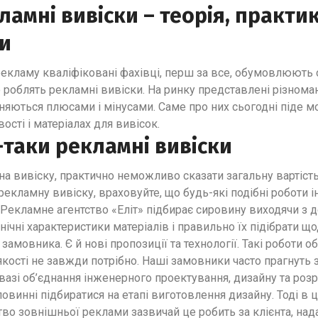
ламні вивіски – теорія, практик
и
кламу кваліфіковані фахівці, перш за все, обумовлюють о
о роблять рекламні вивіски. На ринку представлені різнома
зняються плюсами і мінусами. Саме про них сьогодні піде м
ості і матеріалах для вивісок.
-таки рекламні вивіски
на вивіску, практично неможливо сказати загальну вартість
екламну вивіску, враховуйте, що будь-які подібні роботи і
 Рекламне агентство «Еліт» підбирає сировину виходячи з д
ехнічні характеристики матеріалів і правильно їх підібрати 
замовника. Є й нові пропозиції та технології. Такі роботи 
кості не завжди потрібно. Наші замовники часто прагнуть зн
вазі об’єднання інженерного проектування, дизайну та розр
овинні підбиратися на етапі виготовлення дизайну. Тоді в
тво зовнішньої реклами зазвичай це робить за клієнта, н