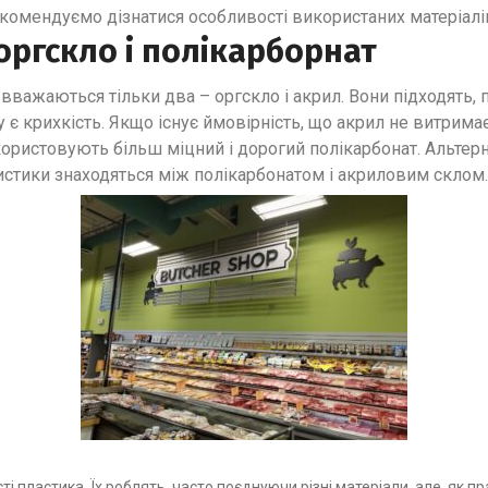
екомендуємо дізнатися особливості використаних матеріалі
оргскло і полікарборнат
ажаються тільки два – оргскло і акрил. Вони підходять, 
 є крихкість. Якщо існує ймовірність, що акрил не витримає
користовують більш міцний і дорогий полікарбонат. Альте
ристики знаходяться між полікарбонатом і акриловим склом.
і пластика. Їх роблять, часто поєднуючи різні матеріали, але, як п