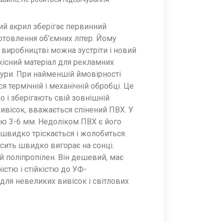
чий акрил зберігає первинний
отовлення об’ємних літер. Йому
 виробництві можна зустріти і новий
кісний матеріал для рекламних
тури. При найменшій ймовірності
 термічній і механічній обробці. Це
 і зберігають свій зовнішній
ивісок, вважається спінений ПВХ. У
ю 3-6 мм. Недоліком ПВХ є його
 швидко тріскається і жолобиться.
сить швидко вигорає на сонці.
 поліпропілен. Він дешевий, має
істю і стійкістю до УФ-
ля невеликих вивісок і світлових