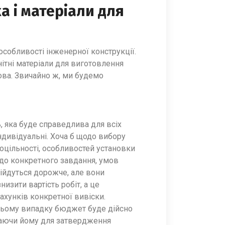
а і матеріали для
собливості інженерної конструкції.
нітні матеріали для виготовлення
ова. Звичайно ж, ми будемо
, яка буде справедлива для всіх
ндивідуальні. Хоча б щодо вибору
оцільності, особливостей установки
щодо конкретного завдання, умов
обійдуться дорожче, але вони
изити вартість робіт, а це
ахунків конкретної вивіски.
 цьому випадку бюджет буде дійсно
адаючи йому для затвердження