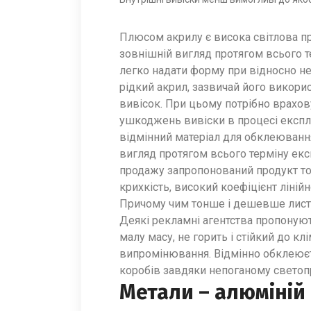
Плюсом акрилу є висока світлова пр
зовнішній вигляд протягом всього т
легко надати форму при відносно не
рідкий акрил, зазвичай його викори
вивісок. При цьому потрібно врахов
ушкоджень вивіски в процесі експлу
відмінний матеріал для обклеювання
вигляд протягом всього терміну екс
продажу запропонований продукт то
крихкість, високий коефіцієнт ліні
Причому чим тонше і дешевше лист,
Деякі рекламні агентства пропонуют
малу масу, не горить і стійкий до к
випромінювання. Відмінно обклеюєт
коробів завдяки непоганому свето
Метали – алюміній 