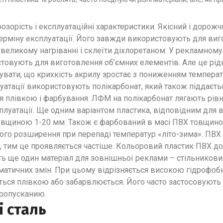
озорість і експлуатаційні характеристики. Якісний і дорож
ерміну експлуатації. Його завжди використовують для виг
великому нагріванні і склеїти діхлоретаном. У рекламному
стовують для виготовлення об’ємних елементів. Але це рід
увати, що крихкість акрилу зростає з пониженням темпера
атації використовують полікарбонат, який також піддається
 плівкою і фарбування. ЛФМ на полікарбонат лягають рівно
плуатації. Ще одним варіантом пластика, відповідним для в
вщиною 1-20 мм. Також є фарбований в масі ПВХ товщино
йного розширення при перепаді температур «літо-зима». ПВХ
 тим це проявляється частіше. Кольоровий пластик ПВХ до
ь ще один матеріал для зовнішньої реклами – стільниковий
ліматичних змін. При цьому відрізняється високою гідрофобн
ься плівкою або забарвлюється. Його часто застосовують д
пропусканию.
і сталь