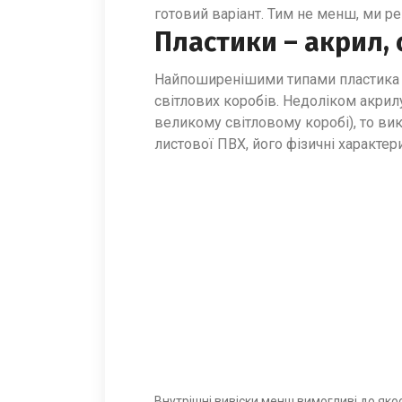
готовий варіант. Тим не менш, ми р
Пластики – акрил, 
Найпоширенішими типами пластика вв
світлових коробів. Недоліком акрилу
великому світловому коробі), то ви
листової ПВХ, його фізичні характе
Внутрішні вивіски менш вимогливі до якост