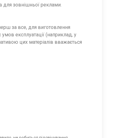
в для зовнішньої реклами.
перш за все, для виготовлення
 умов експлуатації (наприклад, у
рнативою цих матеріалів вважається
равило, не робиться підсвічування.