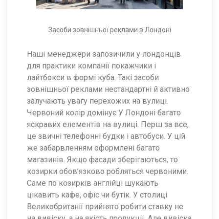
Засоби зовнішньої реклами в Лондоні
Наші менеджери запозичили у лондонців
для практики компанії покажчики і
лайтбокси в формі куба. Такі засоби
зовнішньої реклами нестандартні й активно
залучають увагу перехожих на вулиці.
Червоний колір домінує У Лондоні багато
яскравих елементів на вулиці. Перш за все,
це звичні телефонні будки і автобуси. У цій
же забарвленням оформлені багато
магазинів. Якщо фасади зберігаються, то
козирки обов’язково робляться червоними.
Саме по козирків англійці шукають
цікавить кафе, офіс чи бутік. У столиці
Великобританії прийнято робити ставку не
на вивіску, а на якість продукції. Але вивіска