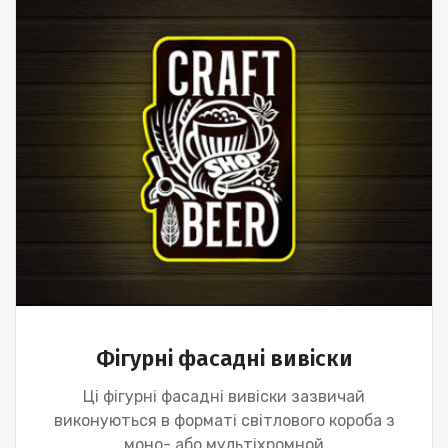
Фігурні фасадні вивіски
Ці фігурні фасадні вивіски зазвичай
виконуються в форматі світлового короба з
моно- або мультіхромной